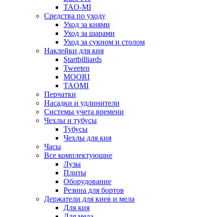
TAO-MI
Средства по уходу
Уход за киями
Уход за шарами
Уход за сукном и столом
Наклейки для кия
Startbilliards
Tweeten
MOORI
TAOMI
Перчатки
Насадки и удлинители
Системы учета времени
Чехлы и тубусы
Тубусы
Чехлы для кия
Часы
Все комплектующие
Лузы
Плиты
Оборудование
Резина для бортов
Держатели для киев и мела
Для кия
Для мела