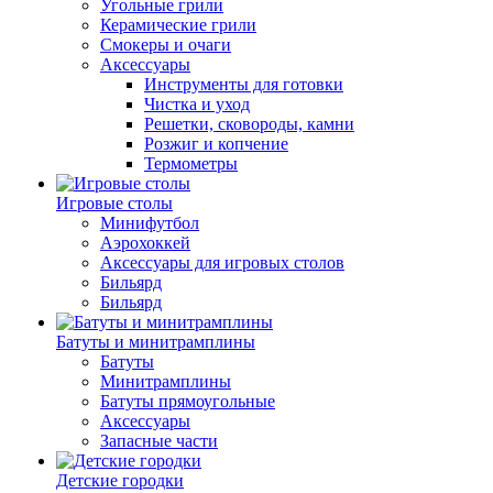
Угольные грили
Керамические грили
Смокеры и очаги
Аксессуары
Инструменты для готовки
Чистка и уход
Решетки, сковороды, камни
Розжиг и копчение
Термометры
Игровые столы
Минифутбол
Аэрохоккей
Аксессуары для игровых столов
Бильяpд
Бильяpд
Батуты и минитрамплины
Батуты
Минитрамплины
Батуты прямоугольные
Аксессуары
Запасные части
Детские городки