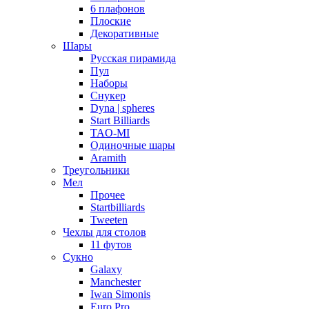
6 плафонов
Плоские
Декоративные
Шары
Русская пирамида
Пул
Наборы
Снукер
Dyna | spheres
Start Billiards
TAO-MI
Одиночные шары
Aramith
Треугольники
Мел
Прочее
Startbilliards
Tweeten
Чехлы для столов
11 футов
Сукно
Galaxy
Manchester
Iwan Simonis
Euro Pro