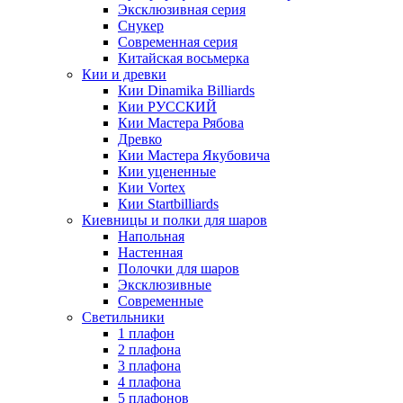
Эксклюзивная серия
Снукер
Современная серия
Китайская восьмерка
Кии и древки
Кии Dinamika Billiards
Кии РУССКИЙ
Кии Мастера Рябова
Древко
Кии Мастера Якубовича
Кии уцененные
Кии Vortex
Кии Startbilliards
Киевницы и полки для шаров
Напольная
Настенная
Полочки для шаров
Эксклюзивные
Современные
Светильники
1 плафон
2 плафона
3 плафона
4 плафона
5 плафонов