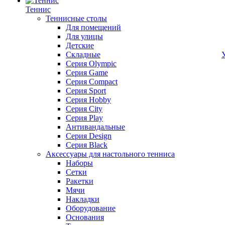
Теннис
Теннисные столы
Для помещений
Для улицы
Детские
Складные
Серия Olympic
Серия Game
Серия Compact
Серия Sport
Серия Hobby
Серия City
Серия Play
Антивандальные
Серия Design
Серия Black
Аксессуары для настольного тенниса
Наборы
Сетки
Ракетки
Мячи
Накладки
Оборудование
Основания