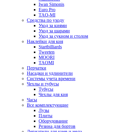
Iwan Simonis
Euro Pro
TAO-MI
Средства по уходу
Уход за киями
Уход за шарами
Уход за сукном и столом
Наклейки для кия
Startbilliards
Tweeten
MOORI
TAOMI
Перчатки
Насадки и удлинители
Системы учета времени
Чехлы и тубусы
Тубусы
Чехлы для кия
Часы
Все комплектующие
Лузы
Плиты
Оборудование
Резина для бортов
Держатели для киев и мела