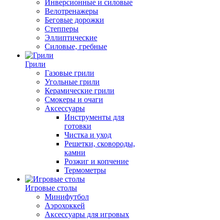
Инверсионные и силовые
Велотренажеры
Беговые дорожки
Степперы
Эллиптические
Силовые, гребные
Грили
Газовые грили
Угольные грили
Керамические грили
Смокеры и очаги
Аксессуары
Инструменты для
готовки
Чистка и уход
Решетки, сковороды,
камни
Розжиг и копчение
Термометры
Игровые столы
Минифутбол
Аэрохоккей
Аксессуары для игровых