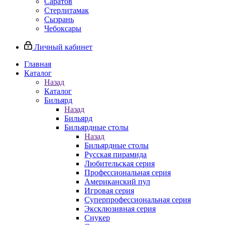
Саратов
Стерлитамак
Сызрань
Чебоксары
Личный кабинет
Главная
Каталог
Назад
Каталог
Бильярд
Назад
Бильярд
Бильярдные столы
Назад
Бильярдные столы
Русская пирамида
Любительская серия
Профессиональная серия
Американский пул
Игровая серия
Суперпрофессиональная серия
Эксклюзивная серия
Снукер