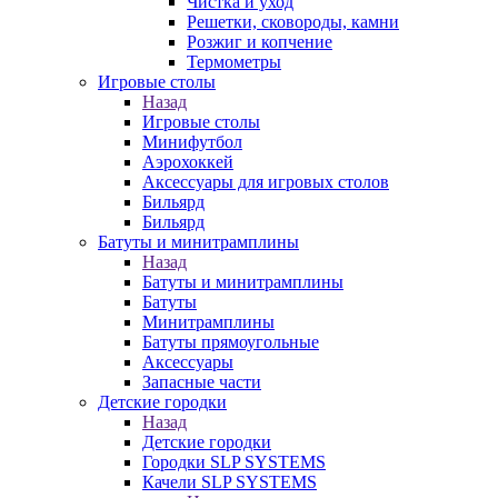
Чистка и уход
Решетки, сковороды, камни
Розжиг и копчение
Термометры
Игровые столы
Назад
Игровые столы
Минифутбол
Аэрохоккей
Аксессуары для игровых столов
Бильяpд
Бильяpд
Батуты и минитрамплины
Назад
Батуты и минитрамплины
Батуты
Минитрамплины
Батуты прямоугольные
Аксессуары
Запасные части
Детские городки
Назад
Детские городки
Городки SLP SYSTEMS
Качели SLP SYSTEMS