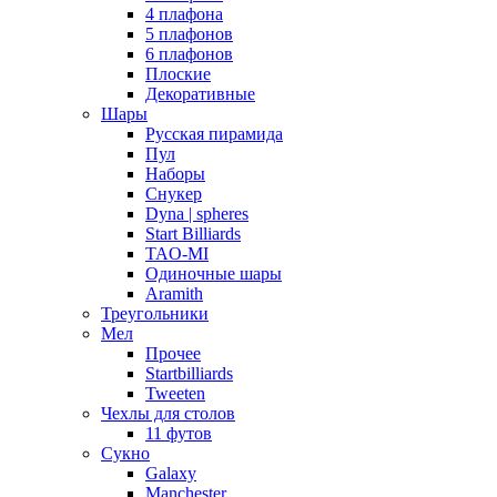
4 плафона
5 плафонов
6 плафонов
Плоские
Декоративные
Шары
Русская пирамида
Пул
Наборы
Снукер
Dyna | spheres
Start Billiards
TAO-MI
Одиночные шары
Aramith
Треугольники
Мел
Прочее
Startbilliards
Tweeten
Чехлы для столов
11 футов
Сукно
Galaxy
Manchester