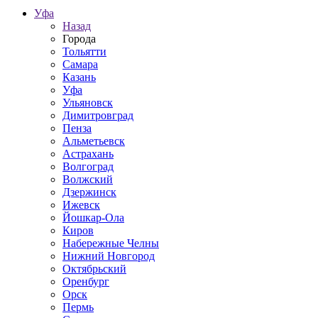
Уфа
Назад
Города
Тольятти
Самара
Казань
Уфа
Ульяновск
Димитровград
Пенза
Альметьевск
Астрахань
Волгоград
Волжский
Дзержинск
Ижевск
Йошкар-Ола
Киров
Набережные Челны
Нижний Новгород
Октябрьский
Оренбург
Орск
Пермь