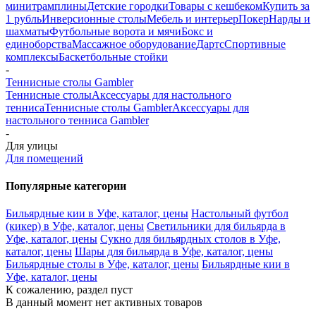
минитрамплины
Детские городки
Товары с кешбеком
Купить за
1 рубль
Инверсионные столы
Мебель и интерьер
Покер
Нарды и
шахматы
Футбольные ворота и мячи
Бокс и
единоборства
Массажное оборудование
Дартс
Спортивные
комплексы
Баскетбольные стойки
-
Теннисные столы Gambler
Теннисные столы
Аксессуары для настольного
тенниса
Теннисные столы Gambler
Аксессуары для
настольного тенниса Gambler
-
Для улицы
Для помещений
Популярные категории
Бильярдные кии в Уфе, каталог, цены
Настольный футбол
(кикер) в Уфе, каталог, цены
Светильники для бильярда в
Уфе, каталог, цены
Сукно для бильярдных столов в Уфе,
каталог, цены
Шары для бильярда в Уфе, каталог, цены
Бильярдные столы в Уфе, каталог, цены
Бильярдные кии в
Уфе, каталог, цены
К сожалению, раздел пуст
В данный момент нет активных товаров