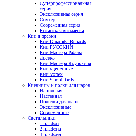
Суперпрофессиональная
серия
Эксклюзивная серия
Снукер
Современная серия
Китайская восьмерка
Кии и древки
Кии Dinamika Billiards
Кии РУССКИЙ
Кии Мастера Рябова
Древко
Кии Мастера Якубовича
Кии уцененные
Кии Vortex
Кии Startbilliards
Киевницы и полки для шаров
Напольная
Настенная
Полочки для шаров
Эксклюзивные
Современные
Светильники
1 плафон
2 плафона
3 плафона