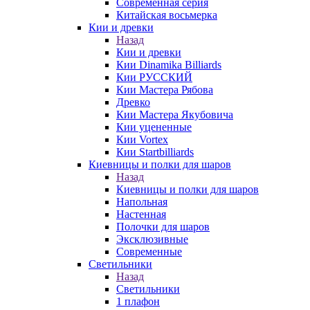
Современная серия
Китайская восьмерка
Кии и древки
Назад
Кии и древки
Кии Dinamika Billiards
Кии РУССКИЙ
Кии Мастера Рябова
Древко
Кии Мастера Якубовича
Кии уцененные
Кии Vortex
Кии Startbilliards
Киевницы и полки для шаров
Назад
Киевницы и полки для шаров
Напольная
Настенная
Полочки для шаров
Эксклюзивные
Современные
Светильники
Назад
Светильники
1 плафон