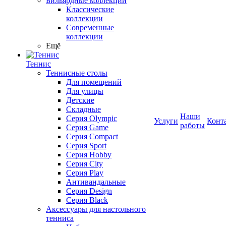
Бильярдные коллекции
Классические
коллекции
Современные
коллекции
Ещё
Теннис
Теннисные столы
Для помещений
Для улицы
Детские
Складные
Наши
Серия Olympic
Услуги
Конт
работы
Серия Game
Серия Compact
Серия Sport
Серия Hobby
Серия City
Серия Play
Антивандальные
Серия Design
Серия Black
Аксессуары для настольного
тенниса