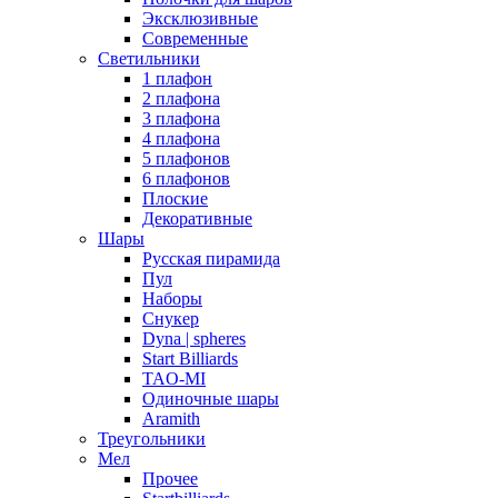
Эксклюзивные
Современные
Светильники
1 плафон
2 плафона
3 плафона
4 плафона
5 плафонов
6 плафонов
Плоские
Декоративные
Шары
Русская пирамида
Пул
Наборы
Снукер
Dyna | spheres
Start Billiards
TAO-MI
Одиночные шары
Aramith
Треугольники
Мел
Прочее