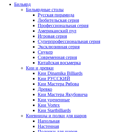
Бильярд
Бильярдные столы
Русская пирамида
Любительская серия
Профессиональная серия
Американский пул
Игровая серия
Суперпрофессиональная серия
Эксклюзивная серия
Снукер
Современная серия
Китайская восьмерка
Кии и древки
Кии Dinamika Billiards
Кии РУССКИЙ
Кии Мастера Рябова
Древко
Кии Мастера Якубовича
Кии уцененные
Кии Vortex
Кии Startbilliards
Киевницы и полки для шаров
Напольная
Настенная
Полочки для шаров