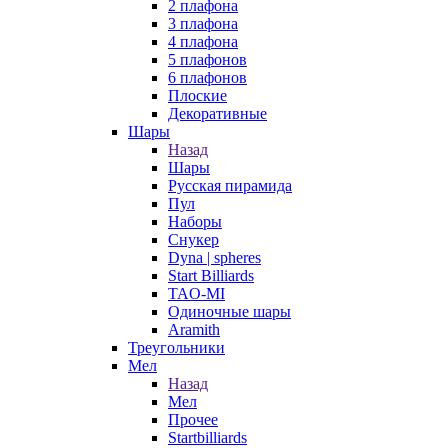
2 плафона
3 плафона
4 плафона
5 плафонов
6 плафонов
Плоские
Декоративные
Шары
Назад
Шары
Русская пирамида
Пул
Наборы
Снукер
Dyna | spheres
Start Billiards
TAO-MI
Одиночные шары
Aramith
Треугольники
Мел
Назад
Мел
Прочее
Startbilliards