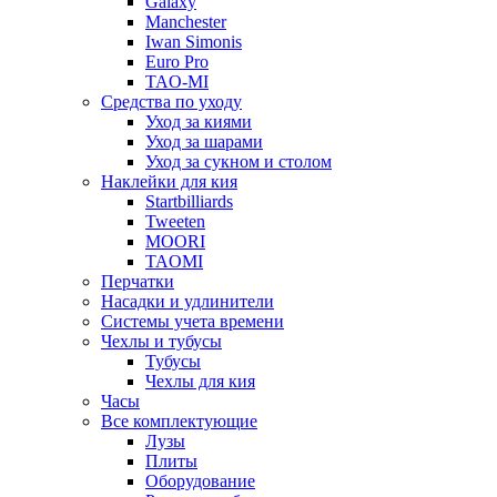
Galaxy
Manchester
Iwan Simonis
Euro Pro
TAO-MI
Средства по уходу
Уход за киями
Уход за шарами
Уход за сукном и столом
Наклейки для кия
Startbilliards
Tweeten
MOORI
TAOMI
Перчатки
Насадки и удлинители
Системы учета времени
Чехлы и тубусы
Тубусы
Чехлы для кия
Часы
Все комплектующие
Лузы
Плиты
Оборудование