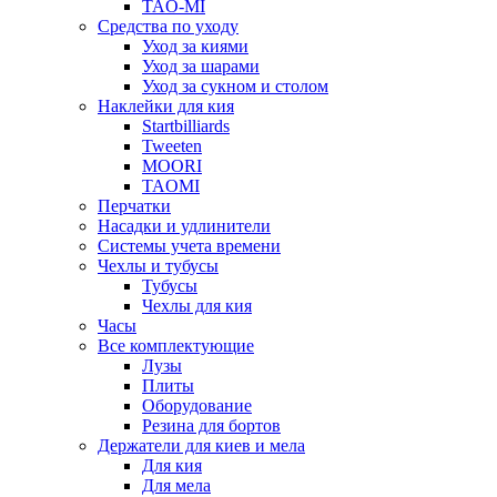
TAO-MI
Средства по уходу
Уход за киями
Уход за шарами
Уход за сукном и столом
Наклейки для кия
Startbilliards
Tweeten
MOORI
TAOMI
Перчатки
Насадки и удлинители
Системы учета времени
Чехлы и тубусы
Тубусы
Чехлы для кия
Часы
Все комплектующие
Лузы
Плиты
Оборудование
Резина для бортов
Держатели для киев и мела
Для кия
Для мела