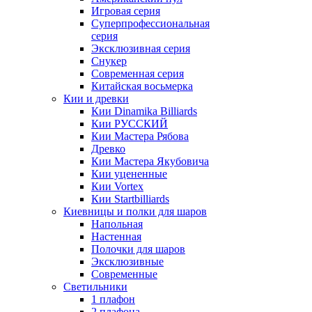
Игровая серия
Суперпрофессиональная
серия
Эксклюзивная серия
Снукер
Современная серия
Китайская восьмерка
Кии и древки
Кии Dinamika Billiards
Кии РУССКИЙ
Кии Мастера Рябова
Древко
Кии Мастера Якубовича
Кии уцененные
Кии Vortex
Кии Startbilliards
Киевницы и полки для шаров
Напольная
Настенная
Полочки для шаров
Эксклюзивные
Современные
Светильники
1 плафон
2 плафона