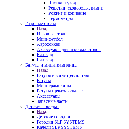
Чистка и уход
Решетки, сковороды, камни
Розжиг и копчение
Термометры
Игровые столы
Назад
Игровые столы
Минифутбол
Аэрохоккей
Аксессуары для игровых столов
Бильяpд
Бильяpд
Батуты и минитрамплины
Назад
Батуты и минитрамплины
Батуты
Минитрамплины
Батуты прямоугольные
Аксессуары
Запасные части
Детские городки
Назад
Детские городки
Городки SLP SYSTEMS
Качели SLP SYSTEMS