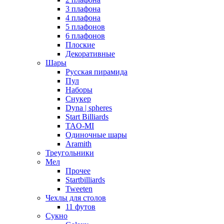
3 плафона
4 плафона
5 плафонов
6 плафонов
Плоские
Декоративные
Шары
Русская пирамида
Пул
Наборы
Снукер
Dyna | spheres
Start Billiards
TAO-MI
Одиночные шары
Aramith
Треугольники
Мел
Прочее
Startbilliards
Tweeten
Чехлы для столов
11 футов
Сукно