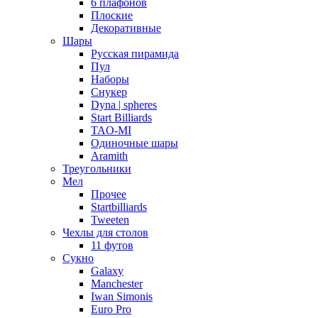
6 плафонов
Плоские
Декоративные
Шары
Русская пирамида
Пул
Наборы
Снукер
Dyna | spheres
Start Billiards
TAO-MI
Одиночные шары
Aramith
Треугольники
Мел
Прочее
Startbilliards
Tweeten
Чехлы для столов
11 футов
Сукно
Galaxy
Manchester
Iwan Simonis
Euro Pro