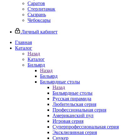
Саратов
Стерлитамак
Сызрань
Чебоксары
Личный кабинет
Главная
Каталог
Назад
Каталог
Бильярд
Назад
Бильярд
Бильярдные столы
Назад
Бильярдные столы
Русская пирамида
Любительская серия
Профессиональная серия
Американский пул
Игровая серия
Суперпрофессиональная серия
Эксклюзивная серия
Снукер