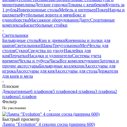
минитрамплины
Детские городки
Товары с кешбеком
Купить за
1 рубль
Инверсионные столы
Мебель и интерьер
Покер
Нарды и
шахматы
Футбольные ворота и мячи
Бокс и
единоборства
Массажное оборудование
Дартс
Спортивные
комплексы
Баскетбольные стойки
-
Светильники
Бильярдные столы
Кии и древки
Киевницы и полки для
шаров
Светильники
Шары
Треугольники
Мел
Чехлы для
столов
Сукно
Средства по уходу
Наклейки для
кия
Перчатки
Насадки и удлинители
Системы учета
времени
Чехлы и тубусы
Часы
Все комплектующие
Заточки и
прочие аксессуары
Бильярдные коллекции
Аксессуары для
игрока
Аксессуары для кия
Аксессуары для стола
Держатели
для киев и мела
-
Плоские
Декоративные
6 плафонов
5 плафонов
4 плафона
3 плафона
2
плафона
1 плафон
Фильтр
По умолчанию
Быстрый просмотр
Лампа "Evolution" 4 секции сосна (ширина 600)