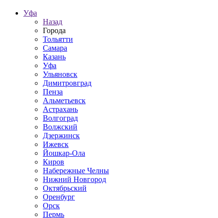
Уфа
Назад
Города
Тольятти
Самара
Казань
Уфа
Ульяновск
Димитровград
Пенза
Альметьевск
Астрахань
Волгоград
Волжский
Дзержинск
Ижевск
Йошкар-Ола
Киров
Набережные Челны
Нижний Новгород
Октябрьский
Оренбург
Орск
Пермь