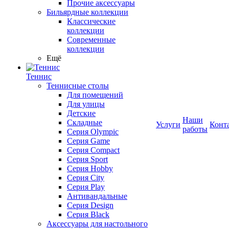
Прочие аксессуары
Бильярдные коллекции
Классические
коллекции
Современные
коллекции
Ещё
Теннис
Теннисные столы
Для помещений
Для улицы
Детские
Наши
Складные
Услуги
Конт
работы
Серия Olympic
Серия Game
Серия Compact
Серия Sport
Серия Hobby
Серия City
Серия Play
Антивандальные
Серия Design
Серия Black
Аксессуары для настольного