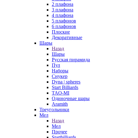
2 плафона
3 плафона
4 плафона
5 плафонов
6 плафонов
Плоские
Декоративные
Шары
Назад
Шары
Русская пирамида
Пул
Наборы
Снукер
Dyna | spheres
Start Billiards
TAO-MI
Одиночные шары
Aramith
Треугольники
Мел
Назад
Мел
Прочее
Startbilliards