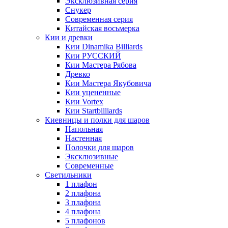
Эксклюзивная серия
Снукер
Современная серия
Китайская восьмерка
Кии и древки
Кии Dinamika Billiards
Кии РУССКИЙ
Кии Мастера Рябова
Древко
Кии Мастера Якубовича
Кии уцененные
Кии Vortex
Кии Startbilliards
Киевницы и полки для шаров
Напольная
Настенная
Полочки для шаров
Эксклюзивные
Современные
Светильники
1 плафон
2 плафона
3 плафона
4 плафона
5 плафонов