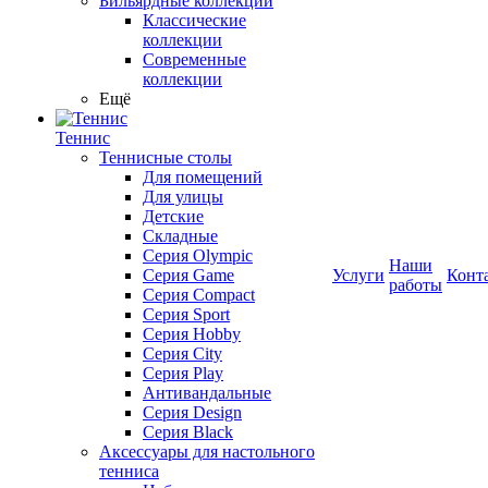
Бильярдные коллекции
Классические
коллекции
Современные
коллекции
Ещё
Теннис
Теннисные столы
Для помещений
Для улицы
Детские
Складные
Серия Olympic
Наши
Серия Game
Услуги
Конт
работы
Серия Compact
Серия Sport
Серия Hobby
Серия City
Серия Play
Антивандальные
Серия Design
Серия Black
Аксессуары для настольного
тенниса