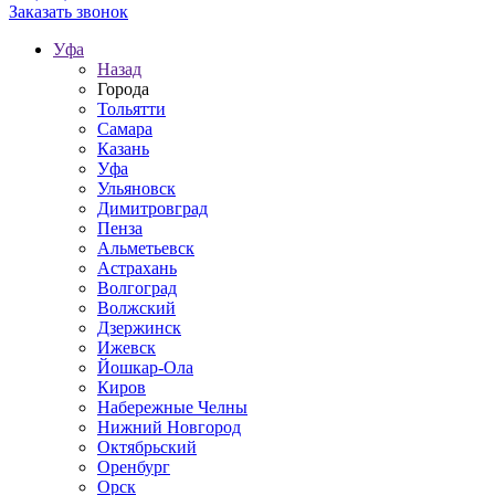
Заказать звонок
Уфа
Назад
Города
Тольятти
Самара
Казань
Уфа
Ульяновск
Димитровград
Пенза
Альметьевск
Астрахань
Волгоград
Волжский
Дзержинск
Ижевск
Йошкар-Ола
Киров
Набережные Челны
Нижний Новгород
Октябрьский
Оренбург
Орск