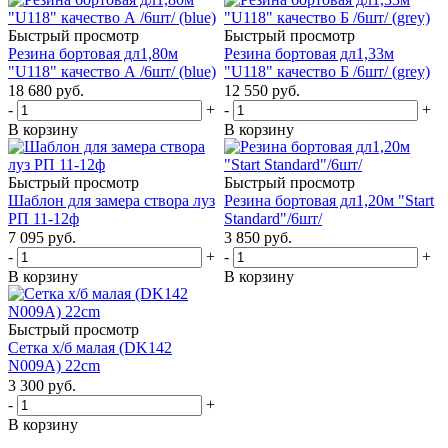
Быстрый просмотр
Быстрый просмотр
Резина бортовая дл1,80м
Резина бортовая дл1,33м
"U118" качество А /6шт/ (blue)
"U118" качество Б /6шт/ (grey)
18 680
руб.
12 550
руб.
-
+
-
+
В корзину
В корзину
Быстрый просмотр
Быстрый просмотр
Шаблон для замера створа луз
Резина бортовая дл1,20м "Start
РП 11-12ф
Standard"/6шт/
7 095
руб.
3 850
руб.
-
+
-
+
В корзину
В корзину
Быстрый просмотр
Сетка х/б малая (DK142
N009A) 22cm
3 300
руб.
-
+
В корзину