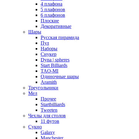
4 плафона
5 плафонов
6 плафонов
Плоские
Декоративные
Шары
Русская пирамида
Пул
Наборы
Снукер
Dyna | spheres
Start Billiards
TAO-MI
Одиночные шары
Aramith
Треугольники
Мел
Прочее
Startbilliards
Tweeten
Чехлы для столов
11 футов
Сукно
Galaxy
Manchester