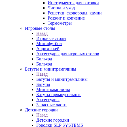
Инструменты для готовки
Чистка и уход
Решетки, сковороды, камни
Розжиг и копчение
Термометры
Игровые столы
Назад
Игровые столы
Минифутбол
Аэрохоккей
Аксессуары для игровых столов
Бильяpд
Бильяpд
Батуты и минитрамплины
Назад
Батуты и минитрамплины
Батуты
Минитрамплины
Батуты прямоугольные
Аксессуары
Запасные части
Детские городки
Назад
Детские городки
Городки SLP SYSTEMS