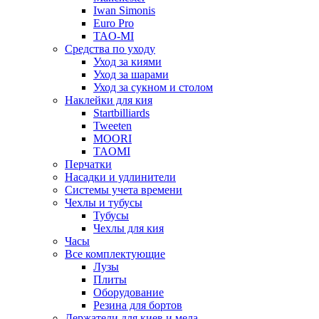
Iwan Simonis
Euro Pro
TAO-MI
Средства по уходу
Уход за киями
Уход за шарами
Уход за сукном и столом
Наклейки для кия
Startbilliards
Tweeten
MOORI
TAOMI
Перчатки
Насадки и удлинители
Системы учета времени
Чехлы и тубусы
Тубусы
Чехлы для кия
Часы
Все комплектующие
Лузы
Плиты
Оборудование
Резина для бортов
Держатели для киев и мела