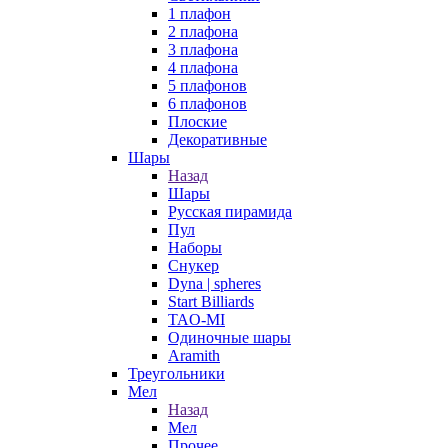
1 плафон
2 плафона
3 плафона
4 плафона
5 плафонов
6 плафонов
Плоские
Декоративные
Шары
Назад
Шары
Русская пирамида
Пул
Наборы
Снукер
Dyna | spheres
Start Billiards
TAO-MI
Одиночные шары
Aramith
Треугольники
Мел
Назад
Мел
Прочее