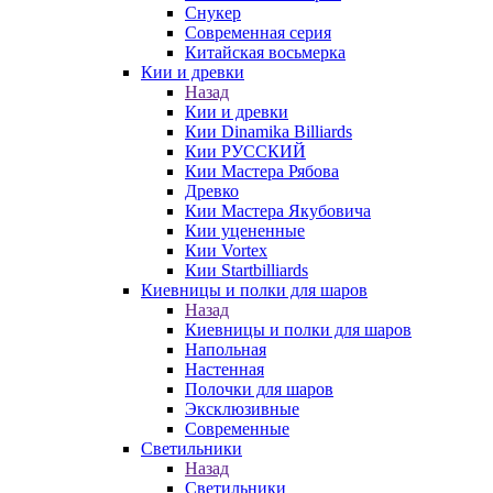
Снукер
Современная серия
Китайская восьмерка
Кии и древки
Назад
Кии и древки
Кии Dinamika Billiards
Кии РУССКИЙ
Кии Мастера Рябова
Древко
Кии Мастера Якубовича
Кии уцененные
Кии Vortex
Кии Startbilliards
Киевницы и полки для шаров
Назад
Киевницы и полки для шаров
Напольная
Настенная
Полочки для шаров
Эксклюзивные
Современные
Светильники
Назад
Светильники