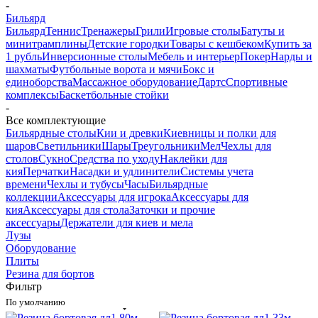
-
Бильярд
Бильярд
Теннис
Тренажеры
Грили
Игровые столы
Батуты и
минитрамплины
Детские городки
Товары с кешбеком
Купить за
1 рубль
Инверсионные столы
Мебель и интерьер
Покер
Нарды и
шахматы
Футбольные ворота и мячи
Бокс и
единоборства
Массажное оборудование
Дартс
Спортивные
комплексы
Баскетбольные стойки
-
Все комплектующие
Бильярдные столы
Кии и древки
Киевницы и полки для
шаров
Светильники
Шары
Треугольники
Мел
Чехлы для
столов
Сукно
Средства по уходу
Наклейки для
кия
Перчатки
Насадки и удлинители
Системы учета
времени
Чехлы и тубусы
Часы
Бильярдные
коллекции
Аксессуары для игрока
Аксессуары для
кия
Аксессуары для стола
Заточки и прочие
аксессуары
Держатели для киев и мела
Лузы
Оборудование
Плиты
Резина для бортов
Фильтр
По умолчанию