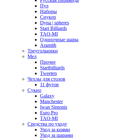
Русская пирамида
Пул
Наборы
Снукер
Dyna | spheres
Start Billiards
TAO-MI
Одиночные шары
Aramith
Треугольники
Мел
Прочее
Startbilliards
Tweeten
Чехлы для столов
11 футов
Сукно
Galaxy
Manchester
Iwan Simonis
Euro Pro
TAO-MI
Средства по уходу
Уход за киями
Уход за шарами