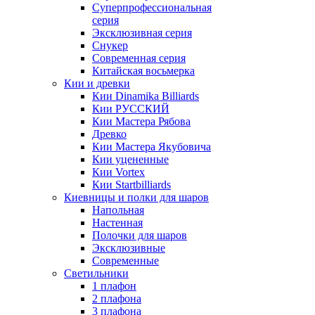
Суперпрофессиональная
серия
Эксклюзивная серия
Снукер
Современная серия
Китайская восьмерка
Кии и древки
Кии Dinamika Billiards
Кии РУССКИЙ
Кии Мастера Рябова
Древко
Кии Мастера Якубовича
Кии уцененные
Кии Vortex
Кии Startbilliards
Киевницы и полки для шаров
Напольная
Настенная
Полочки для шаров
Эксклюзивные
Современные
Светильники
1 плафон
2 плафона
3 плафона