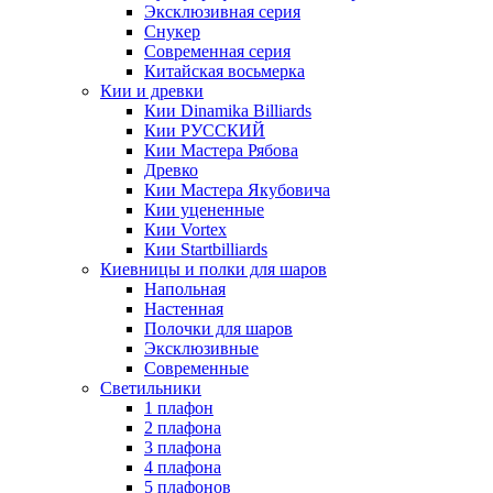
Эксклюзивная серия
Снукер
Современная серия
Китайская восьмерка
Кии и древки
Кии Dinamika Billiards
Кии РУССКИЙ
Кии Мастера Рябова
Древко
Кии Мастера Якубовича
Кии уцененные
Кии Vortex
Кии Startbilliards
Киевницы и полки для шаров
Напольная
Настенная
Полочки для шаров
Эксклюзивные
Современные
Светильники
1 плафон
2 плафона
3 плафона
4 плафона
5 плафонов