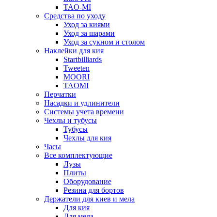
TAO-MI
Средства по уходу
Уход за киями
Уход за шарами
Уход за сукном и столом
Наклейки для кия
Startbilliards
Tweeten
MOORI
TAOMI
Перчатки
Насадки и удлинители
Системы учета времени
Чехлы и тубусы
Тубусы
Чехлы для кия
Часы
Все комплектующие
Лузы
Плиты
Оборудование
Резина для бортов
Держатели для киев и мела
Для кия
Для мела