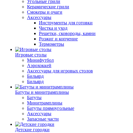
Угольные грили
Керамические грили
Смокеры и очаги
Аксессуары
Инструменты для готовки
Чистка и уход
Решетки, сковороды, камни
Розжиг и копчение
Термометры
Игровые столы
Минифутбол
Аэрохоккей
Аксессуары для игровых столов
Бильяpд
Бильяpд
Батуты и минитрамплины
Батуты
Минитрамплины
Батуты прямоугольные
Аксессуары
Запасные части
Детские городки