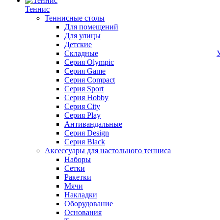
Теннис
Теннисные столы
Для помещений
Для улицы
Детские
Складные
Серия Olympic
Серия Game
Серия Compact
Серия Sport
Серия Hobby
Серия City
Серия Play
Антивандальные
Серия Design
Серия Black
Аксессуары для настольного тенниса
Наборы
Сетки
Ракетки
Мячи
Накладки
Оборудование
Основания