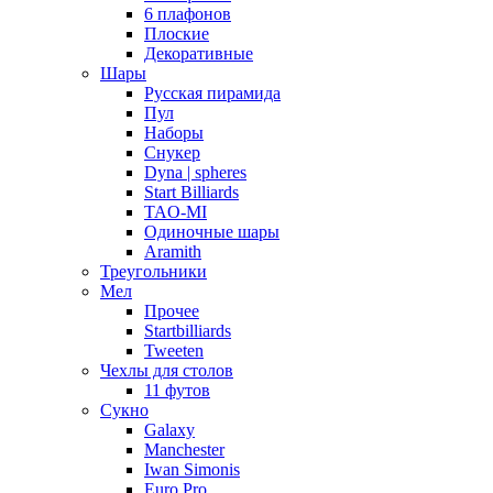
6 плафонов
Плоские
Декоративные
Шары
Русская пирамида
Пул
Наборы
Снукер
Dyna | spheres
Start Billiards
TAO-MI
Одиночные шары
Aramith
Треугольники
Мел
Прочее
Startbilliards
Tweeten
Чехлы для столов
11 футов
Сукно
Galaxy
Manchester
Iwan Simonis
Euro Pro