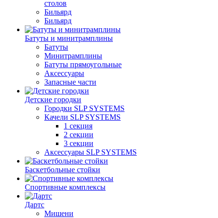
столов
Бильяpд
Бильяpд
Батуты и минитрамплины
Батуты
Минитрамплины
Батуты прямоугольные
Аксессуары
Запасные части
Детские городки
Городки SLP SYSTEMS
Качели SLP SYSTEMS
1 секция
2 секции
3 секции
Аксессуары SLP SYSTEMS
Баскетбольные стойки
Спортивные комплексы
Дартс
Мишени