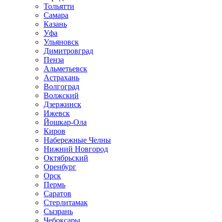
Тольятти
Самара
Казань
Уфа
Ульяновск
Димитровград
Пенза
Альметьевск
Астрахань
Волгоград
Волжский
Дзержинск
Ижевск
Йошкар-Ола
Киров
Набережные Челны
Нижний Новгород
Октябрьский
Оренбург
Орск
Пермь
Саратов
Стерлитамак
Сызрань
Чебоксары