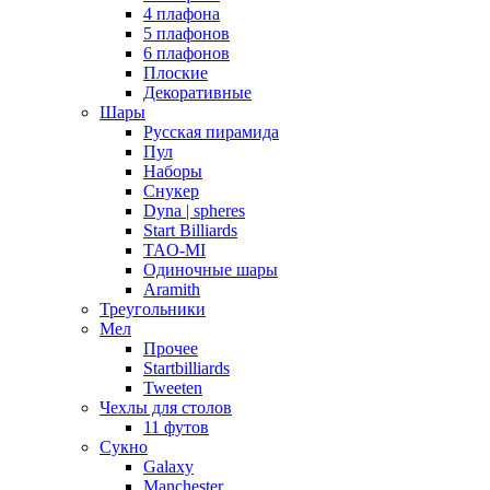
4 плафона
5 плафонов
6 плафонов
Плоские
Декоративные
Шары
Русская пирамида
Пул
Наборы
Снукер
Dyna | spheres
Start Billiards
TAO-MI
Одиночные шары
Aramith
Треугольники
Мел
Прочее
Startbilliards
Tweeten
Чехлы для столов
11 футов
Сукно
Galaxy
Manchester