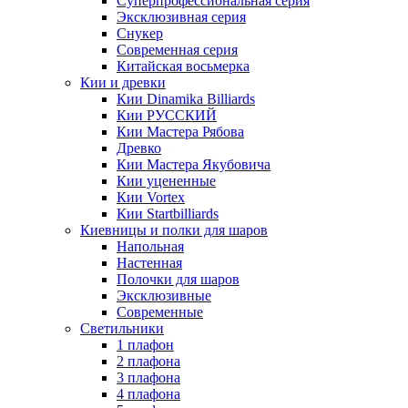
Суперпрофессиональная серия
Эксклюзивная серия
Снукер
Современная серия
Китайская восьмерка
Кии и древки
Кии Dinamika Billiards
Кии РУССКИЙ
Кии Мастера Рябова
Древко
Кии Мастера Якубовича
Кии уцененные
Кии Vortex
Кии Startbilliards
Киевницы и полки для шаров
Напольная
Настенная
Полочки для шаров
Эксклюзивные
Современные
Светильники
1 плафон
2 плафона
3 плафона
4 плафона