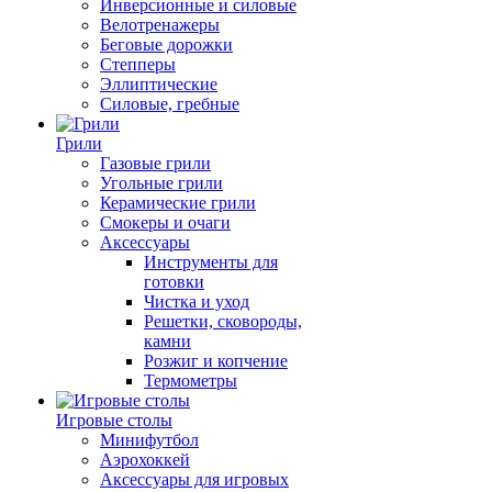
Инверсионные и силовые
Велотренажеры
Беговые дорожки
Степперы
Эллиптические
Силовые, гребные
Грили
Газовые грили
Угольные грили
Керамические грили
Смокеры и очаги
Аксессуары
Инструменты для
готовки
Чистка и уход
Решетки, сковороды,
камни
Розжиг и копчение
Термометры
Игровые столы
Минифутбол
Аэрохоккей
Аксессуары для игровых