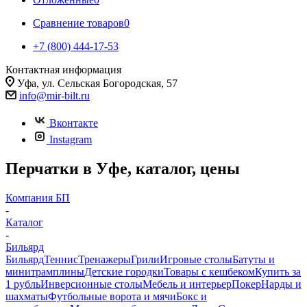
Сравнение товаров
0
+7 (800) 444-17-53
Контактная информация
Уфа, ул. Сельская Богородская, 57
info@mir-bilt.ru
Вконтакте
Instagram
Перчатки в Уфе, каталог, цены
Компания БП
-
Каталог
-
Бильярд
Бильярд
Теннис
Тренажеры
Грили
Игровые столы
Батуты и
минитрамплины
Детские городки
Товары с кешбеком
Купить за
1 рубль
Инверсионные столы
Мебель и интерьер
Покер
Нарды и
шахматы
Футбольные ворота и мячи
Бокс и