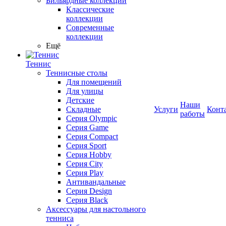
Бильярдные коллекции
Классические
коллекции
Современные
коллекции
Ещё
Теннис
Теннисные столы
Для помещений
Для улицы
Детские
Наши
Складные
Услуги
Конт
работы
Серия Olympic
Серия Game
Серия Compact
Серия Sport
Серия Hobby
Серия City
Серия Play
Антивандальные
Серия Design
Серия Black
Аксессуары для настольного
тенниса