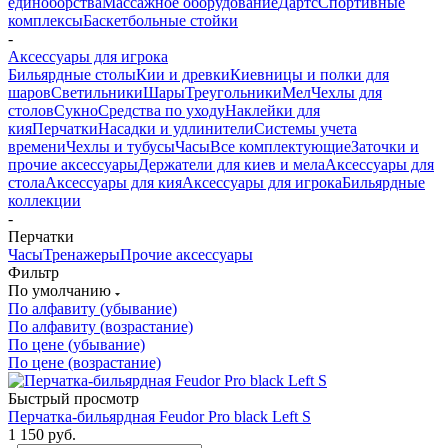
единоборства
Массажное оборудование
Дартс
Спортивные
комплексы
Баскетбольные стойки
-
Аксессуары для игрока
Бильярдные столы
Кии и древки
Киевницы и полки для
шаров
Светильники
Шары
Треугольники
Мел
Чехлы для
столов
Сукно
Средства по уходу
Наклейки для
кия
Перчатки
Насадки и удлинители
Системы учета
времени
Чехлы и тубусы
Часы
Все комплектующие
Заточки и
прочие аксессуары
Держатели для киев и мела
Аксессуары для
стола
Аксессуары для кия
Аксессуары для игрока
Бильярдные
коллекции
-
Перчатки
Часы
Тренажеры
Прочие аксессуары
Фильтр
По умолчанию
По алфавиту (убывание)
По алфавиту (возрастание)
По цене (убывание)
По цене (возрастание)
Быстрый просмотр
Перчатка-бильярдная Feudor Pro black Left S
1 150
руб.