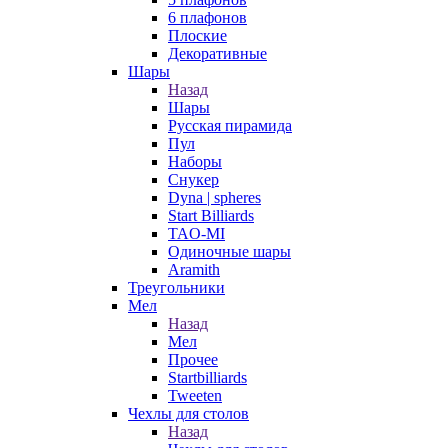
6 плафонов
Плоские
Декоративные
Шары
Назад
Шары
Русская пирамида
Пул
Наборы
Снукер
Dyna | spheres
Start Billiards
TAO-MI
Одиночные шары
Aramith
Треугольники
Мел
Назад
Мел
Прочее
Startbilliards
Tweeten
Чехлы для столов
Назад