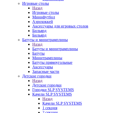
Игровые столы
Назад
Игровые столы
Минифутбол
Аэрохоккей
Аксессуары для игровых столов
Бильяpд
Бильяpд
Батуты и минитрамплины
Назад
Батуты и минитрамплины
Батуты
Минитрамплины
Батуты прямоугольные
Аксессуары
Запасные части
Детские городки
Назад
Детские городки
Городки SLP SYSTEMS
Качели SLP SYSTEMS
Назад
Качели SLP SYSTEMS
1 секция
2 секции