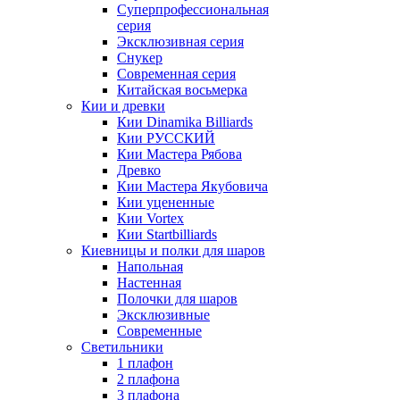
Суперпрофессиональная
серия
Эксклюзивная серия
Снукер
Современная серия
Китайская восьмерка
Кии и древки
Кии Dinamika Billiards
Кии РУССКИЙ
Кии Мастера Рябова
Древко
Кии Мастера Якубовича
Кии уцененные
Кии Vortex
Кии Startbilliards
Киевницы и полки для шаров
Напольная
Настенная
Полочки для шаров
Эксклюзивные
Современные
Светильники
1 плафон
2 плафона
3 плафона