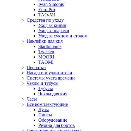
Iwan Simonis
Euro Pro
TAO-MI
Средства по уходу
Уход за киями
Уход за шарами
Уход за сукном и столом
Наклейки для кия
Startbilliards
Tweeten
MOORI
TAOMI
Перчатки
Насадки и удлинители
Системы учета времени
Чехлы и тубусы
Тубусы
Чехлы для кия
Часы
Все комплектующие
Лузы
Плиты
Оборудование
Резина для бортов
Держатели для киев и мела