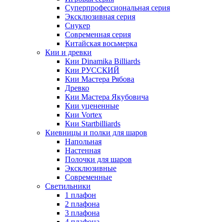
Суперпрофессиональная серия
Эксклюзивная серия
Снукер
Современная серия
Китайская восьмерка
Кии и древки
Кии Dinamika Billiards
Кии РУССКИЙ
Кии Мастера Рябова
Древко
Кии Мастера Якубовича
Кии уцененные
Кии Vortex
Кии Startbilliards
Киевницы и полки для шаров
Напольная
Настенная
Полочки для шаров
Эксклюзивные
Современные
Светильники
1 плафон
2 плафона
3 плафона
4 плафона