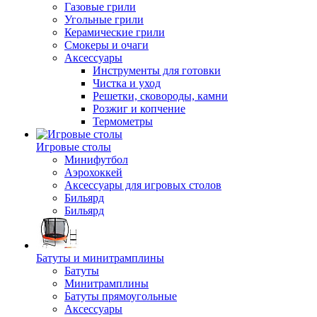
Газовые грили
Угольные грили
Керамические грили
Смокеры и очаги
Аксессуары
Инструменты для готовки
Чистка и уход
Решетки, сковороды, камни
Розжиг и копчение
Термометры
Игровые столы
Минифутбол
Аэрохоккей
Аксессуары для игровых столов
Бильяpд
Бильяpд
Батуты и минитрамплины
Батуты
Минитрамплины
Батуты прямоугольные
Аксессуары