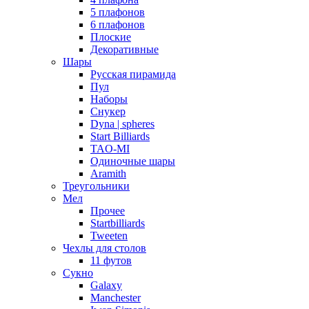
5 плафонов
6 плафонов
Плоские
Декоративные
Шары
Русская пирамида
Пул
Наборы
Снукер
Dyna | spheres
Start Billiards
TAO-MI
Одиночные шары
Aramith
Треугольники
Мел
Прочее
Startbilliards
Tweeten
Чехлы для столов
11 футов
Сукно
Galaxy
Manchester