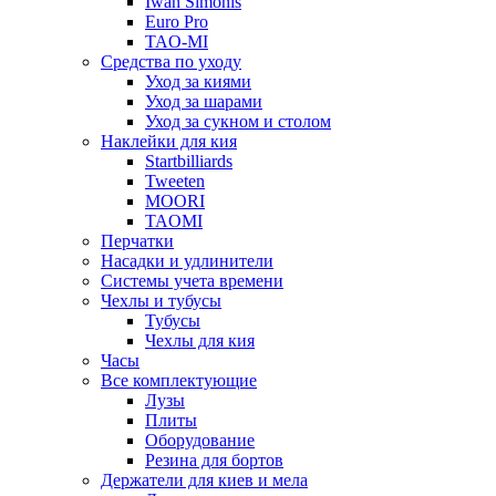
Iwan Simonis
Euro Pro
TAO-MI
Средства по уходу
Уход за киями
Уход за шарами
Уход за сукном и столом
Наклейки для кия
Startbilliards
Tweeten
MOORI
TAOMI
Перчатки
Насадки и удлинители
Системы учета времени
Чехлы и тубусы
Тубусы
Чехлы для кия
Часы
Все комплектующие
Лузы
Плиты
Оборудование
Резина для бортов
Держатели для киев и мела