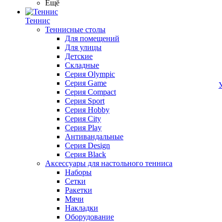
Ещё
Теннис
Теннисные столы
Для помещений
Для улицы
Детские
Складные
Серия Olympic
Серия Game
Серия Compact
Серия Sport
Серия Hobby
Серия City
Серия Play
Антивандальные
Серия Design
Серия Black
Аксессуары для настольного тенниса
Наборы
Сетки
Ракетки
Мячи
Накладки
Оборудование