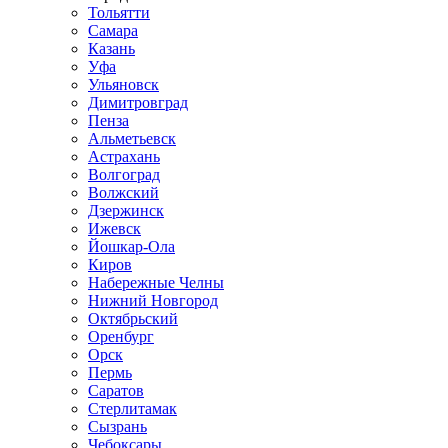
Тольятти
Самара
Казань
Уфа
Ульяновск
Димитровград
Пенза
Альметьевск
Астрахань
Волгоград
Волжский
Дзержинск
Ижевск
Йошкар-Ола
Киров
Набережные Челны
Нижний Новгород
Октябрьский
Оренбург
Орск
Пермь
Саратов
Стерлитамак
Сызрань
Чебоксары