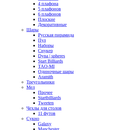
4 плафона
5 плафонов
6 плафонов
Плоские
Декоративные
Шары
Русская пирамида
Пул
Наборы
Снукер
Dyna | spheres
Start Billiards
TAO-MI
Одиночные шары
Aramith
Треугольники
Мел
Прочее
Startbilliards
Tweeten
Чехлы для столов
11 футов
Сукно
Galaxy
Manchester