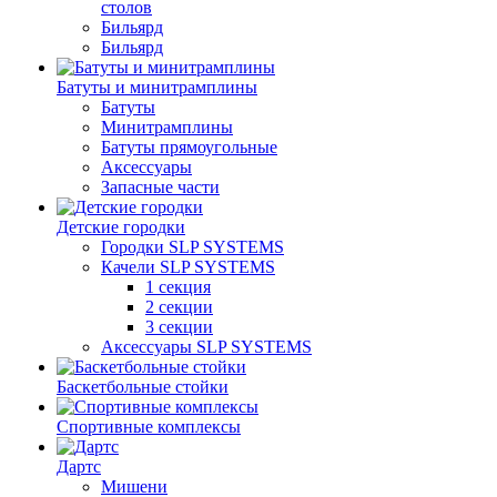
столов
Бильяpд
Бильяpд
Батуты и минитрамплины
Батуты
Минитрамплины
Батуты прямоугольные
Аксессуары
Запасные части
Детские городки
Городки SLP SYSTEMS
Качели SLP SYSTEMS
1 секция
2 секции
3 секции
Аксессуары SLP SYSTEMS
Баскетбольные стойки
Спортивные комплексы
Дартс
Мишени