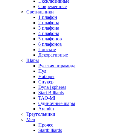
Эксклюзивные
Современные
Светильники
1 плафон
2 плафона
3 плафона
4 плафона
5 плафонов
6 плафонов
Плоские
Декоративные
Шары
Русская пирамида
Пул
Наборы
Снукер
Dyna | spheres
Start Billiards
TAO-MI
Одиночные шары
Aramith
Треугольники
Мел
Прочее
Startbilliards