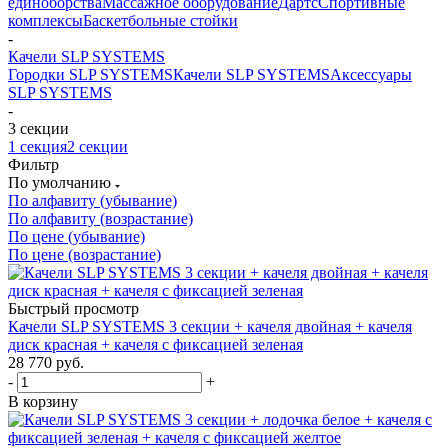
единоборства
Массажное оборудование
Дартс
Спортивные
комплексы
Баскетбольные стойки
-
Качели SLP SYSTEMS
Городки SLP SYSTEMS
Качели SLP SYSTEMS
Аксессуары
SLP SYSTEMS
-
3 секции
1 секция
2 секции
Фильтр
По умолчанию
По алфавиту (убывание)
По алфавиту (возрастание)
По цене (убывание)
По цене (возрастание)
Быстрый просмотр
Качели SLP SYSTEMS 3 секции + качеля двойная + качеля
диск красная + качеля с фиксацией зеленая
28 770
руб.
-
+
В корзину