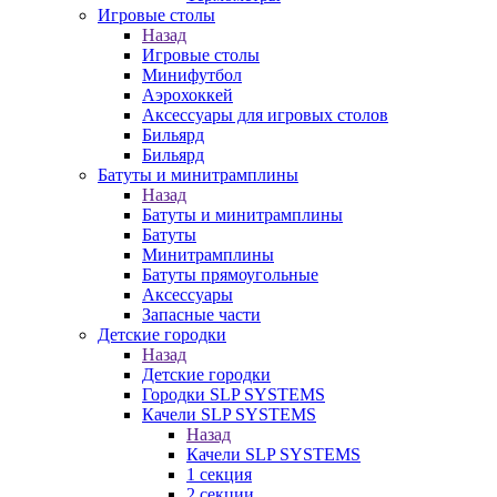
Игровые столы
Назад
Игровые столы
Минифутбол
Аэрохоккей
Аксессуары для игровых столов
Бильяpд
Бильяpд
Батуты и минитрамплины
Назад
Батуты и минитрамплины
Батуты
Минитрамплины
Батуты прямоугольные
Аксессуары
Запасные части
Детские городки
Назад
Детские городки
Городки SLP SYSTEMS
Качели SLP SYSTEMS
Назад
Качели SLP SYSTEMS
1 секция
2 секции