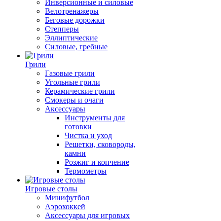
Инверсионные и силовые
Велотренажеры
Беговые дорожки
Степперы
Эллиптические
Силовые, гребные
Грили
Газовые грили
Угольные грили
Керамические грили
Смокеры и очаги
Аксессуары
Инструменты для
готовки
Чистка и уход
Решетки, сковороды,
камни
Розжиг и копчение
Термометры
Игровые столы
Минифутбол
Аэрохоккей
Аксессуары для игровых