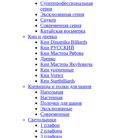
Суперпрофессиональная
серия
Эксклюзивная серия
Снукер
Современная серия
Китайская восьмерка
Кии и древки
Кии Dinamika Billiards
Кии РУССКИЙ
Кии Мастера Рябова
Древко
Кии Мастера Якубовича
Кии уцененные
Кии Vortex
Кии Startbilliards
Киевницы и полки для шаров
Напольная
Настенная
Полочки для шаров
Эксклюзивные
Современные
Светильники
1 плафон
2 плафона
3 плафона