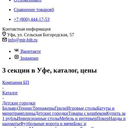
Сравнение товаров
0
+7 (800) 444-17-53
Контактная информация
Уфа, ул. Сельская Богородская, 57
info@mir-bilt.ru
Вконтакте
Instagram
3 секции в Уфе, каталог, цены
Компания БП
-
Каталог
-
Детские городки
Бильярд
Теннис
Тренажеры
Грили
Игровые столы
Батуты и
минитрамплины
Детские городки
Товары с кешбеком
Купить за
1 рубль
Инверсионные столы
Мебель и интерьер
Покер
Нарды и
шахматы
Футбольные ворота и мячи
Бокс и