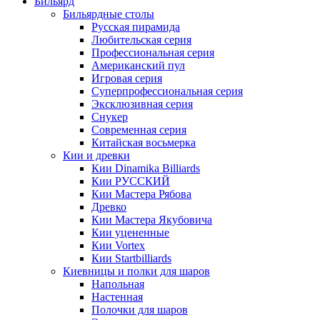
Бильярд
Бильярдные столы
Русская пирамида
Любительская серия
Профессиональная серия
Американский пул
Игровая серия
Суперпрофессиональная серия
Эксклюзивная серия
Снукер
Современная серия
Китайская восьмерка
Кии и древки
Кии Dinamika Billiards
Кии РУССКИЙ
Кии Мастера Рябова
Древко
Кии Мастера Якубовича
Кии уцененные
Кии Vortex
Кии Startbilliards
Киевницы и полки для шаров
Напольная
Настенная
Полочки для шаров