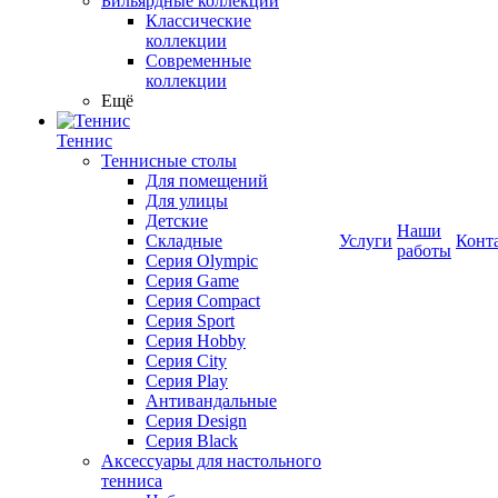
Бильярдные коллекции
Классические
коллекции
Современные
коллекции
Ещё
Теннис
Теннисные столы
Для помещений
Для улицы
Детские
Наши
Складные
Услуги
Конт
работы
Серия Olympic
Серия Game
Серия Compact
Серия Sport
Серия Hobby
Серия City
Серия Play
Антивандальные
Серия Design
Серия Black
Аксессуары для настольного
тенниса