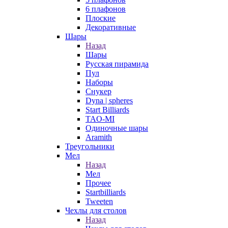
6 плафонов
Плоские
Декоративные
Шары
Назад
Шары
Русская пирамида
Пул
Наборы
Снукер
Dyna | spheres
Start Billiards
TAO-MI
Одиночные шары
Aramith
Треугольники
Мел
Назад
Мел
Прочее
Startbilliards
Tweeten
Чехлы для столов
Назад