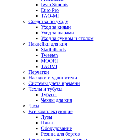
Iwan Simonis
Euro Pro
TAO-MI
Средства по уходу
Уход за киями
Уход за шарами
Уход за сукном и столом
Наклейки для кия
Startbilliards
Tweeten
MOORI
TAOMI
Перчатки
Насадки и удлинители
Системы учета времени
Чехлы и тубусы
Тубусы
Чехлы для кия
Часы
Все комплектующие
Лузы
Плиты
Оборудование
Резина для бортов
Держатели для киев и мела