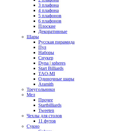
3 плафона
4 плафона
5 плафонов
6 плафонов
Плоские
Декоративные
Шары
Русская пирамида
Пул
Наборы
Снукер
Dyna | spheres
Start Billiards
TAO-MI
Одиночные шары
Aramith
Треугольники
Мел
Прочее
Startbilliards
Tweeten
Чехлы для столов
11 футов
Сукно