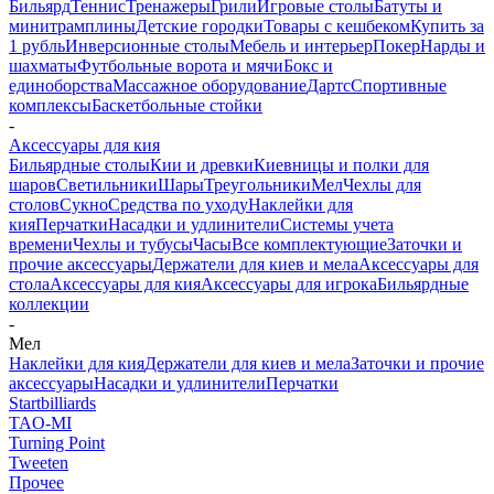
Бильярд
Теннис
Тренажеры
Грили
Игровые столы
Батуты и
минитрамплины
Детские городки
Товары с кешбеком
Купить за
1 рубль
Инверсионные столы
Мебель и интерьер
Покер
Нарды и
шахматы
Футбольные ворота и мячи
Бокс и
единоборства
Массажное оборудование
Дартс
Спортивные
комплексы
Баскетбольные стойки
-
Аксессуары для кия
Бильярдные столы
Кии и древки
Киевницы и полки для
шаров
Светильники
Шары
Треугольники
Мел
Чехлы для
столов
Сукно
Средства по уходу
Наклейки для
кия
Перчатки
Насадки и удлинители
Системы учета
времени
Чехлы и тубусы
Часы
Все комплектующие
Заточки и
прочие аксессуары
Держатели для киев и мела
Аксессуары для
стола
Аксессуары для кия
Аксессуары для игрока
Бильярдные
коллекции
-
Мел
Наклейки для кия
Держатели для киев и мела
Заточки и прочие
аксессуары
Насадки и удлинители
Перчатки
Startbilliards
TAO-MI
Turning Point
Tweeten
Прочее