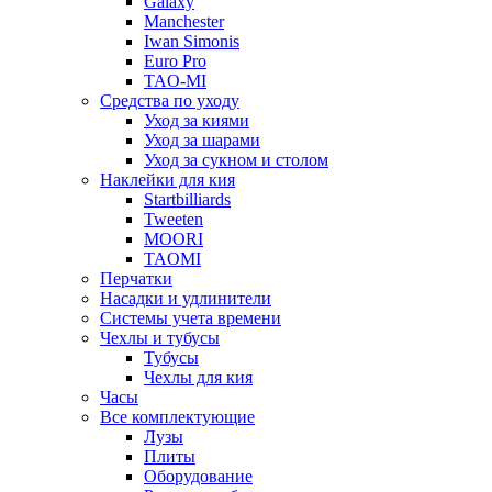
Galaxy
Manchester
Iwan Simonis
Euro Pro
TAO-MI
Средства по уходу
Уход за киями
Уход за шарами
Уход за сукном и столом
Наклейки для кия
Startbilliards
Tweeten
MOORI
TAOMI
Перчатки
Насадки и удлинители
Системы учета времени
Чехлы и тубусы
Тубусы
Чехлы для кия
Часы
Все комплектующие
Лузы
Плиты
Оборудование