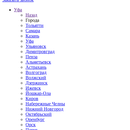
Уфа
Назад
Города
Тольятти
Самара
Казань
Уфа
Ульяновск
Димитровград
Пенза
Альметьевск
Астрахань
Волгоград
Волжский
Дзержинск
Ижевск
Йошкар-Ола
Киров
Набережные Челны
Нижний Новгород
Октябрьский
Оренбург
Орск
Пермь