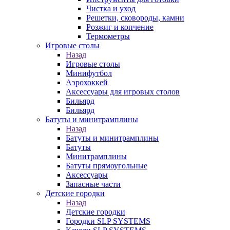
Чистка и уход
Решетки, сковороды, камни
Розжиг и копчение
Термометры
Игровые столы
Назад
Игровые столы
Минифутбол
Аэрохоккей
Аксессуары для игровых столов
Бильяpд
Бильяpд
Батуты и минитрамплины
Назад
Батуты и минитрамплины
Батуты
Минитрамплины
Батуты прямоугольные
Аксессуары
Запасные части
Детские городки
Назад
Детские городки
Городки SLP SYSTEMS