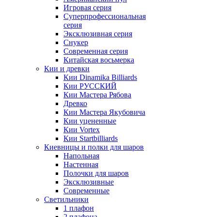
Игровая серия
Суперпрофессиональная
серия
Эксклюзивная серия
Снукер
Современная серия
Китайская восьмерка
Кии и древки
Кии Dinamika Billiards
Кии РУССКИЙ
Кии Мастера Рябова
Древко
Кии Мастера Якубовича
Кии уцененные
Кии Vortex
Кии Startbilliards
Киевницы и полки для шаров
Напольная
Настенная
Полочки для шаров
Эксклюзивные
Современные
Светильники
1 плафон
2 плафона