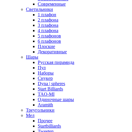
Современные
Светильники
1 плафон
2 плафона
3 плафона
4 плафона
5 плафонов
6 плафонов
Плоские
Декоративные
Шары
Русская пирамида
Пул
Наборы
Снукер
Dyna | spheres
Start Billiards
TAO-MI
Одиночные шары
Aramith
Треугольники
Мел
Прочее
Startbilliards
Tweeten