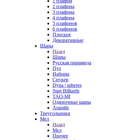
1 плафон
2 плафона
3 плафона
4 плафона
5 плафонов
6 плафонов
Плоские
Декоративные
Шары
Назад
Шары
Русская пирамида
Пул
Наборы
Снукер
Dyna | spheres
Start Billiards
TAO-MI
Одиночные шары
Aramith
Треугольники
Мел
Назад
Мел
Прочее