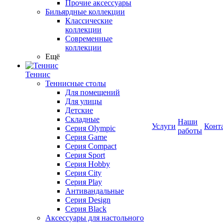
Прочие аксессуары
Бильярдные коллекции
Классические
коллекции
Современные
коллекции
Ещё
Теннис
Теннисные столы
Для помещений
Для улицы
Детские
Складные
Наши
Услуги
Конт
Серия Olympic
работы
Серия Game
Серия Compact
Серия Sport
Серия Hobby
Серия City
Серия Play
Антивандальные
Серия Design
Серия Black
Аксессуары для настольного