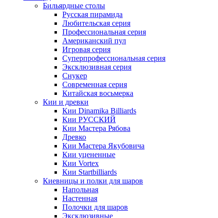
Бильярдные столы
Русская пирамида
Любительская серия
Профессиональная серия
Американский пул
Игровая серия
Суперпрофессиональная серия
Эксклюзивная серия
Снукер
Современная серия
Китайская восьмерка
Кии и древки
Кии Dinamika Billiards
Кии РУССКИЙ
Кии Мастера Рябова
Древко
Кии Мастера Якубовича
Кии уцененные
Кии Vortex
Кии Startbilliards
Киевницы и полки для шаров
Напольная
Настенная
Полочки для шаров
Эксклюзивные