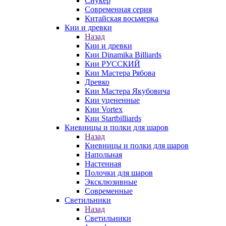
Снукер
Современная серия
Китайская восьмерка
Кии и древки
Назад
Кии и древки
Кии Dinamika Billiards
Кии РУССКИЙ
Кии Мастера Рябова
Древко
Кии Мастера Якубовича
Кии уцененные
Кии Vortex
Кии Startbilliards
Киевницы и полки для шаров
Назад
Киевницы и полки для шаров
Напольная
Настенная
Полочки для шаров
Эксклюзивные
Современные
Светильники
Назад
Светильники