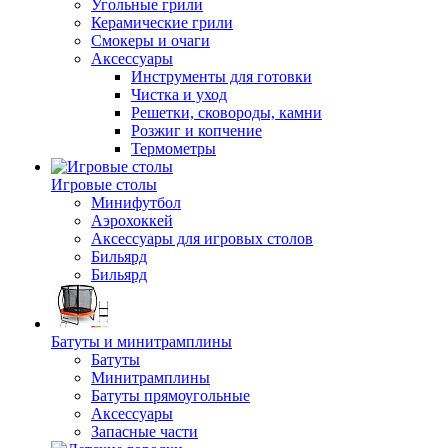
Угольные грили
Керамические грили
Смокеры и очаги
Аксессуары
Инструменты для готовки
Чистка и уход
Решетки, сковороды, камни
Розжиг и копчение
Термометры
Игровые столы
Минифутбол
Аэрохоккей
Аксессуары для игровых столов
Бильяpд
Бильяpд
Батуты и минитрамплины
Батуты
Минитрамплины
Батуты прямоугольные
Аксессуары
Запасные части