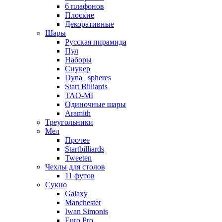
6 плафонов
Плоские
Декоративные
Шары
Русская пирамида
Пул
Наборы
Снукер
Dyna | spheres
Start Billiards
TAO-MI
Одиночные шары
Aramith
Треугольники
Мел
Прочее
Startbilliards
Tweeten
Чехлы для столов
11 футов
Сукно
Galaxy
Manchester
Iwan Simonis
Euro Pro