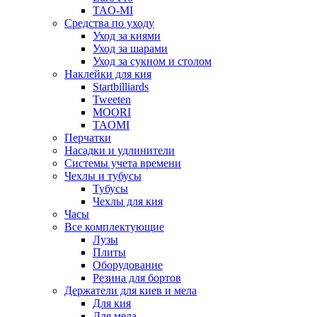
TAO-MI
Средства по уходу
Уход за киями
Уход за шарами
Уход за сукном и столом
Наклейки для кия
Startbilliards
Tweeten
MOORI
TAOMI
Перчатки
Насадки и удлинители
Системы учета времени
Чехлы и тубусы
Тубусы
Чехлы для кия
Часы
Все комплектующие
Лузы
Плиты
Оборудование
Резина для бортов
Держатели для киев и мела
Для кия
Для мела