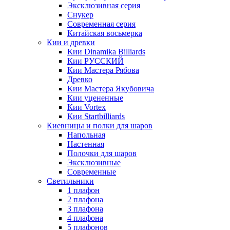
Эксклюзивная серия
Снукер
Современная серия
Китайская восьмерка
Кии и древки
Кии Dinamika Billiards
Кии РУССКИЙ
Кии Мастера Рябова
Древко
Кии Мастера Якубовича
Кии уцененные
Кии Vortex
Кии Startbilliards
Киевницы и полки для шаров
Напольная
Настенная
Полочки для шаров
Эксклюзивные
Современные
Светильники
1 плафон
2 плафона
3 плафона
4 плафона
5 плафонов