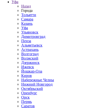
Уфа
Назад
Города
Тольятти
Самара
Казань
Уфа
Ульяновск
Димитровград
Пенза
Альметьевск
Астрахань
Волгоград
Волжский
Дзержинск
Ижевск
Йошкар-Ола
Киров
Набережные Челны
Нижний Новгород
Октябрьский
Оренбург
Орск
Пермь
Саратов