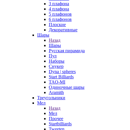
3 плафона
4 плафона
5 плафонов
6 плафонов
Плоские
Декоративные
Шары
Назад
Шары
Русская пирамида
Пул
Наборы
Снукер
Dyna | spheres
Start Billiards
TAO-MI
Одиночные шары
Aramith
Треугольники
Мел
Назад
Мел
Прочее
Startbilliards
Tweeten