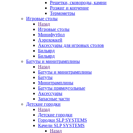
Решетки, сковороды, камни
Розжиг и копчение
Термометры
Игровые столы
Назад
Игровые столы
Минифутбол
Аэрохоккей
Аксессуары для игровых столов
Бильяpд
Бильяpд
Батуты и минитрамплины
Назад
Батуты и минитрамплины
Батуты
Минитрамплины
Батуты прямоугольные
Аксессуары
Запасные части
Детские городки
Назад
Детские городки
Городки SLP SYSTEMS
Качели SLP SYSTEMS
Назад