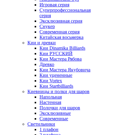
Игровая серия
Суперпрофессиональная
серия
Эксклюзивная серия
Снукер
Современная серия
Китайская восьмерка
Кии и древки
Кии Dinamika Billiards
Кии РУССКИЙ
Кии Мастера Рябова
Древко
Кии Мастера Якубовича
Кии уцененные
Кии Vortex
Кии Startbilliards
Киевницы и полки для шаров
Напольная
Настенная
Полочки для шаров
Эксклюзивные
Современные
Светильники
1 плафон
2 плафона