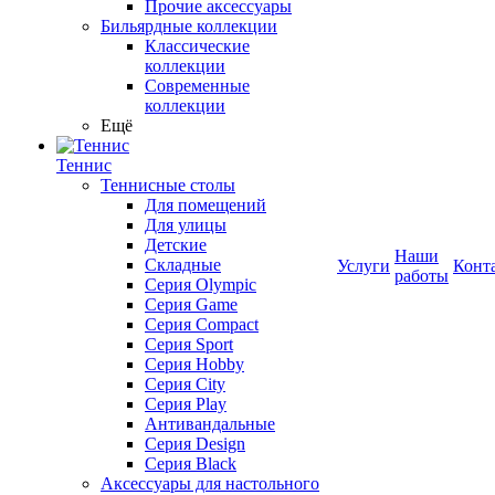
Прочие аксессуары
Бильярдные коллекции
Классические
коллекции
Современные
коллекции
Ещё
Теннис
Теннисные столы
Для помещений
Для улицы
Детские
Наши
Складные
Услуги
Конт
работы
Серия Olympic
Серия Game
Серия Compact
Серия Sport
Серия Hobby
Серия City
Серия Play
Антивандальные
Серия Design
Серия Black
Аксессуары для настольного