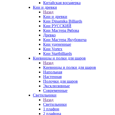
Китайская восьмерка
Кии и древки
Назад
Кии и древки
Кии Dinamika Billiards
Кии РУССКИЙ
Кии Мастера Рябова
Древко
Кии Мастера Якубовича
Кии уцененные
Кии Vortex
Кии Startbilliards
Киевницы и полки для шаров
Назад
Киевницы и полки для шаров
Напольная
Настенная
Полочки для шаров
Эксклюзивные
Современные
Светильники
Назад
Светильники
1 плафон
2 плафона