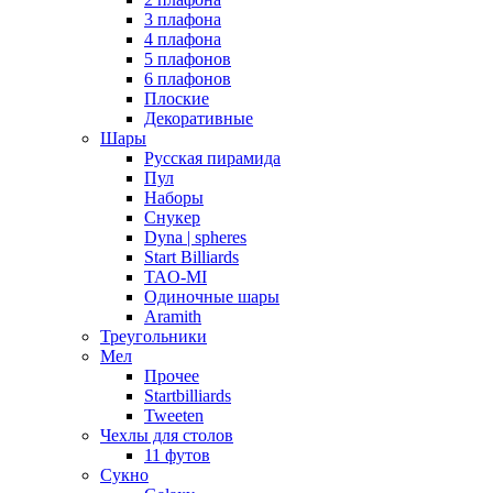
3 плафона
4 плафона
5 плафонов
6 плафонов
Плоские
Декоративные
Шары
Русская пирамида
Пул
Наборы
Снукер
Dyna | spheres
Start Billiards
TAO-MI
Одиночные шары
Aramith
Треугольники
Мел
Прочее
Startbilliards
Tweeten
Чехлы для столов
11 футов
Сукно