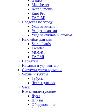
Galaxy
Manchester
Iwan Simonis
Euro Pro
TAO-MI
Средства по уходу
Уход за киями
Уход за шарами
Уход за сукном и столом
Наклейки для кия
Startbilliards
Tweeten
MOORI
TAOMI
Перчатки
Насадки и удлинители
Системы учета времени
Чехлы и тубусы
Тубусы
Чехлы для кия
Часы
Все комплектующие
Лузы
Плиты
Оборудование